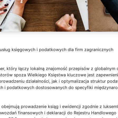
sług księgowych i podatkowych dla firm zagranicznych
ner, który łączy lokalną znajomość przepisów z globalny
estorów spoza Wielkiego Księstwa kluczowe jest zapewnie
i prowadzeniu działalności, jak i optymalizacja struktur po
ych i podatkowych dostosowanych do specyfiki międzynar
obejmują prowadzenie ksiąg i ewidencji zgodnie z luksem
wozdań finansowych i deklaracji do Rejestru Handlowego (