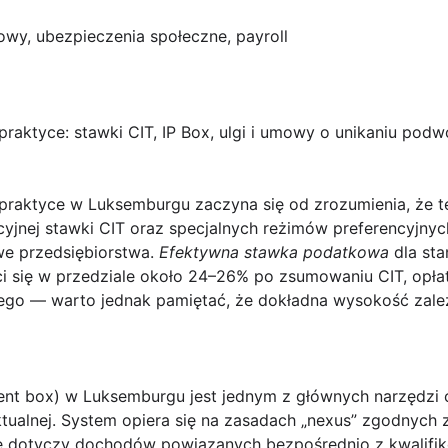
bowy, ubezpieczenia społeczne, payroll
raktyce: stawki CIT, IP Box, ulgi i umowy o unikaniu po
 praktyce w Luksemburgu
zaczyna się od zrozumienia, że te
cyjnej stawki CIT oraz specjalnych reżimów preferencyjny
we przedsiębiorstwa.
Efektywna stawka podatkowa
dla sta
 się w przedziale około 24–26% po zsumowaniu CIT, opłaty
go — warto jednak pamiętać, że dokładna wysokość zależ
ent box)
w Luksemburgu jest jednym z głównych narzędzi op
ektualnej. System opiera się na zasadach „nexus” zgodnyc
e dotyczy dochodów powiązanych bezpośrednio z kwalifi