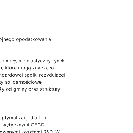
dwójnego opodatkowania
n mały, ale elastyczny rynek
ch, które mogą znacząco
ndardowej spółki rezydującej
 solidarnościowej i
y od gminy oraz struktury
tymalizacji dla firm
h z wytycznymi OECD:
kowanymi kosztami R&D. W