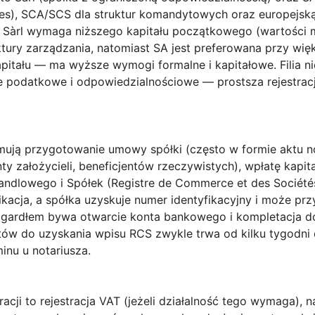
nches), SCA/SCS dla struktur komandytowych oraz europejsk
àrl wymaga niższego kapitału początkowego (wartości mi
ruktury zarządzania, natomiast SA jest preferowana przy wi
pitału — ma wyższe wymogi formalne i kapitałowe. Filia 
 podatkowe i odpowiedzialnościowe — prostsza rejestracja
ują przygotowanie umowy spółki (często w formie aktu no
założycieli, beneficjentów rzeczywistych), wpłatę kapitał
andlowego i Spółek (Registre de Commerce et des Sociétés
acja, a spółka uzyskuje numer identyfikacyjny i może przy
gardłem bywa otwarcie konta bankowego i kompletacja 
ów do uzyskania wpisu RCS zwykle trwa od kilku tygodni d
minu u notariusza.
racji
to rejestracja VAT (jeżeli działalność tego wymaga),