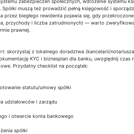
systemu zabezpieczeń społecznych, wdrożenie systemu ks
). Spółki muszą też prowadzić pełną księgowość i sporzą
a przez biegłego rewidenta pojawia się, gdy przekroczone
a, przychody i liczba zatrudnionych) — warto zweryfikowa
rmie prawnej.
rt
: skorzystaj z lokalnego doradztwa (kancelarii/notariusz
okumentację KYC i biznesplan dla banku, uwzględnij czas n
owe. Przydatny checklist na początek:
otowanie statutu/umowy spółki
a udziałowców i zarządu
iego i otwarcie konta bankowego
żenia spółki