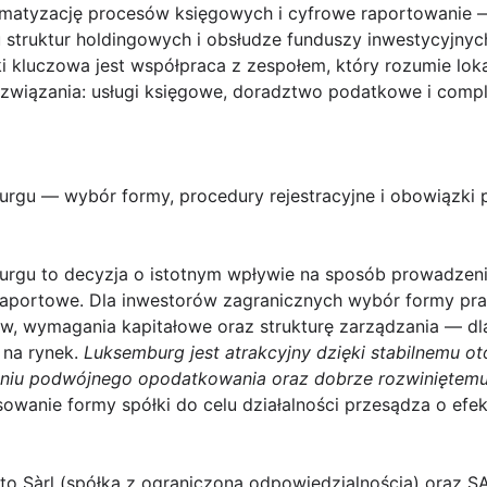
atyzację procesów księgowych i cyfrowe raportowanie 
u struktur holdingowych i obsłudze funduszy inwestycyjnych
ki kluczowa jest współpraca z zespołem, który rozumie lo
związania:
usługi księgowe
,
doradztwo podatkowe
i
compl
urgu — wybór formy, procedury rejestracyjne i obowiązki
urgu
to decyzja o istotnym wpływie na sposób prowadzenia
raportowe. Dla inwestorów zagranicznych wybór formy pr
w, wymagania kapitałowe oraz strukturę zarządzania — dl
 na rynek.
Luksemburg jest atrakcyjny dzięki stabilnemu o
iu podwójnego opodatkowania oraz dobrze rozwiniętemu 
sowanie formy spółki do celu działalności przesądza o efek
to Sàrl (spółka z ograniczoną odpowiedzialnością) oraz SA