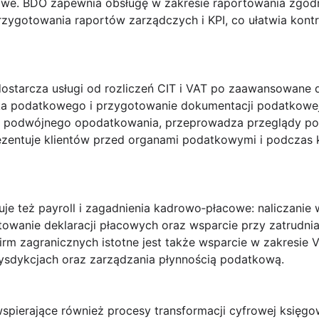
sowe. BDO zapewnia obsługę w zakresie raportowania zgo
rzygotowania raportów zarządczych i KPI, co ułatwia kont
starcza usługi od rozliczeń CIT i VAT po zaawansowane
yzyka podatkowego i przygotowanie dokumentacji podatkow
niu podwójnego opodatkowania, przeprowadza przeglądy p
rezentuje klientów przed organami podatkowymi i podczas k
e też payroll i zagadnienia kadrowo‑płacowe: naliczanie 
owanie deklaracji płacowych oraz wsparcie przy zatrudnia
rm zagranicznych istotne jest także wsparcie w zakresie VA
ysdykcjach oraz zarządzania płynnością podatkową.
wspierające również procesy transformacji cyfrowej księg