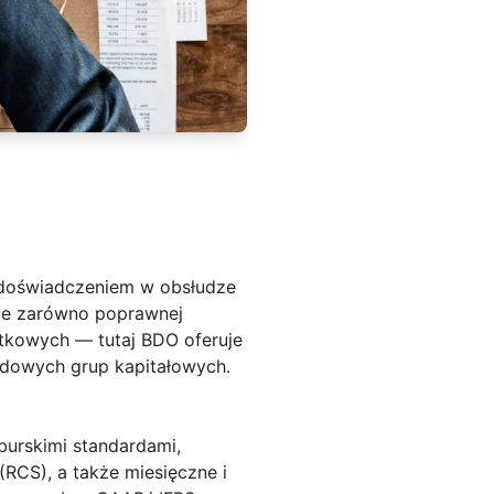
m doświadczeniem w obsłudze
nie zarówno poprawnej
datkowych — tutaj BDO oferuje
odowych grup kapitałowych.
burskimi standardami,
RCS), a także miesięczne i