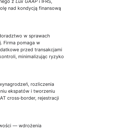
dnego z
Lux GAAP
i IFRS,
rolę nad kondycją finansową
 doradztwo w sprawach
ej. Firma pomaga w
odatkowe przed transakcjami
ontroli, minimalizując ryzyko
wynagrodzeń, rozliczenia
niu ekspatów i tworzeniu
T cross‑border, rejestracji
owości — wdrożenia