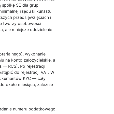
ą spółkę SE dla grup
nimalnej rzędu kilkunastu
ększych przedsięwzięciach i
nie tworzy osobowości
, ale mniejsze oddzielenie
tarialnego), wykonanie
u na konto założycielskie, a
 — RCS). Po rejestracji
stąpić do rejestracji VAT. W
dokumentów KYC — cały
o około miesiąca, zależnie
 nadanie numeru podatkowego,