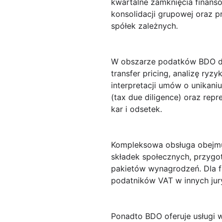
kwartalne zamknięcia finan
konsolidacji grupowej oraz p
spółek zależnych.
W obszarze podatków BDO do
transfer pricing, analizę r
interpretacji umów o unika
(tax due diligence) oraz rep
kar i odsetek.
Kompleksowa obsługa obejmuj
składek społecznych, przygot
pakietów wynagrodzeń. Dla fi
podatników VAT w innych jur
Ponadto BDO oferuje usługi 