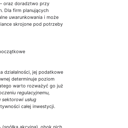
— oraz doradztwo przy
. Dla firm planujących
kalne uwarunkowania i może
iance
skrojone pod potrzeby
 początkowe
 działalności, jej podatkowe
awnej determinuje poziom
atego warto rozważyć go już
toczeniu regulacyjnemu,
sektorowi usług
tywności całej inwestycji.
 (spółka akcyjna), obok nich