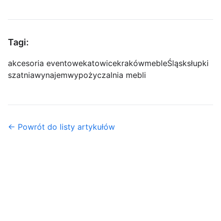
Tagi:
akcesoria eventowe
katowice
kraków
meble
Śląsk
słupki
szatnia
wynajem
wypożyczalnia mebli
← Powrót do listy artykułów