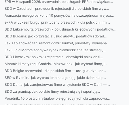
EPR w Hiszpanii 2026: przewodnik po usługach EPR, obowiązkac...
BDO w Czechach: przewodnik rejestracji dla polskich firm wyw...
Aranżacja małego balkonu: 10 pomysłów na oszczędność miejsca...
e-RA w Luksemburgu: praktyczny przewodnik dla polskich firm ...
BDO Luksemburg: przewodnik po usługach księgowych i podatkow...
BDO Bułgaria: jak korzystać z usług audytu, podatków i dorad...
Jak zaplanować tani remont domu: budżet, priorytety, wymiana...
Jak Lucid Motors zdobywa rynek niemiecki: analiza strategii,...
BDO Litwa: krok po kroku rejestracja i obowiązki polskich fi...
Montaż klimatyzacji Grodzisk Mazowiecki: jak wybrać firmę, i...
BDO Belgia: przewodnik dla polskich firm — usługi audytu, do...
SEO w Rybniku: jak wybrać lokalną agencję, jakie działania p...
BDO Dania: jak zarejestrować firmę w systemie BDO w Danii — ...
BDO za granicą: Jak polskie firmy rejestrują się i raportują...
Poradnik: 10 prostych rytuałów pielęgnacyjnych dla zapracowa...
Jak odzyskać równowagę po wypaleniu zawodowym: praktyczny pr...
Porównanie: kremy apteczne vs. kosmetyki drogeryjne — co war...
Szukam sposóbów jak odgrzybić mieszkanie
Oto Jak Wreszcie raportować do cbam W 6 Dni