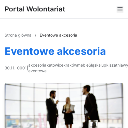
Portal Wolontariat
Strona główna
/
Eventowe akcesoria
Eventowe akcesoria
akcesoria
katowice
kraków
meble
Śląsk
słupki
szatnia
wy
30.11.-0001
|
eventowe