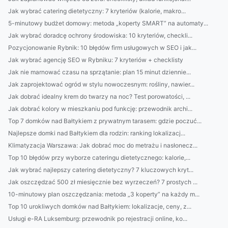
Jak wybrać catering dietetyczny: 7 kryteriów (kalorie, makro...
5-minutowy budżet domowy: metoda „koperty SMART” na automaty...
Jak wybrać doradcę ochrony środowiska: 10 kryteriów, checkli...
Pozycjonowanie Rybnik: 10 błędów firm usługowych w SEO i jak...
Jak wybrać agencję SEO w Rybniku: 7 kryteriów + checklisty
Jak nie marnować czasu na sprzątanie: plan 15 minut dziennie...
Jak zaprojektować ogród w stylu nowoczesnym: rośliny, nawier...
Jak dobrać idealny krem do twarzy na noc? Test porowatości, ...
Jak dobrać kolory w mieszkaniu pod funkcję: przewodnik archi...
Top 7 domków nad Bałtykiem z prywatnym tarasem: gdzie poczuć...
Najlepsze domki nad Bałtykiem dla rodzin: ranking lokalizacj...
Klimatyzacja Warszawa: Jak dobrać moc do metrażu i nasłonecz...
Top 10 błędów przy wyborze cateringu dietetycznego: kalorie,...
Jak wybrać najlepszy catering dietetyczny? 7 kluczowych kryt...
Jak oszczędzać 500 zł miesięcznie bez wyrzeczeń? 7 prostych ...
10-minutowy plan oszczędzania: metoda „3 koperty” na każdy m...
Top 10 urokliwych domków nad Bałtykiem: lokalizacje, ceny, z...
Usługi e-RA Luksemburg: przewodnik po rejestracji online, ko...