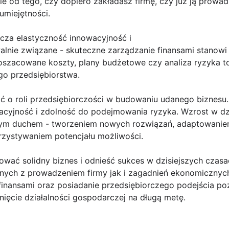
ie od tego, czy dopiero zakładasz firmę, czy już ją prowa
umiejętności.
cza elastyczność innowacyjność i
walnie związane - skuteczne zarządzanie finansami stanowi
oszacowane koszty, plany budżetowe czy analiza ryzyka t
o przedsiębiorstwa.
 o roli przedsiębiorczości w budowaniu udanego biznesu.
acyjność i zdolność do podejmowania ryzyka. Wzrost w dz
czym duchem - tworzeniem nowych rozwiązań, adaptowaniem
zystywaniem potencjału możliwości.
dować solidny biznes i odnieść sukces w dzisiejszych czas
ych z prowadzeniem firmy jak i zagadnień ekonomicznych
inansami oraz posiadanie przedsiębiorczego podejścia poz
ięcie działalności gospodarczej na długą metę.