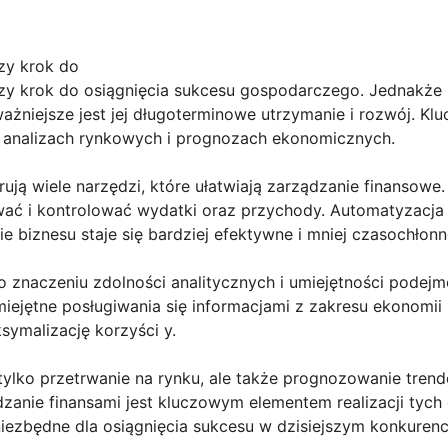
zy krok do
szy krok do osiągnięcia sukcesu gospodarczego. Jednakże 
ważniejsze jest jej długoterminowe utrzymanie i rozwój. Kl
a analizach rynkowych i prognozach ekonomicznych.
ują wiele narzędzi, które ułatwiają zarządzanie finansow
wać i kontrolować wydatki oraz przychody. Automatyzacj
e biznesu staje się bardziej efektywne i mniej czasochłonn
 znaczeniu zdolności analitycznych i umiejętności podejm
miejętne posługiwania się informacjami z zakresu ekonomi
ymalizację korzyści y.
 tylko przetrwanie na rynku, ale także prognozowanie tren
anie finansami jest kluczowym elementem realizacji tych 
niezbędne dla osiągnięcia sukcesu w dzisiejszym konkuren