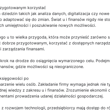
rzygotowanym korzystać
ziedzin takich jak analiza danych, digitalizacja czy now
o adaptować się do zmian. Świat u i finansów nigdy nie st
ich umiejętności i poszukiwanie nowych możliwości.
go u to wielka przygoda, która może przynieść zarówno sp
ć dobrze przygotowanym, korzystać z dostępnych narzędz
i zarządzania finansami.
 krok na drodze do osiągnięcia wymarzonego celu. Podejmij
inansów, gdzie możliwości są nieograniczone.
 księgowości po
marzenie wielu osób. Zakładanie firmy wymaga jednak nie t
lidnej wiedzy z zakresu u i finansów. Zrozumienie ekonomii
mentami prowadzenia udanej działalności gospodarczej.
 z rozwojem technologii, przedsiębiorcy mają dostęp do r