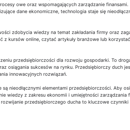
rocesy owe oraz wspomagających zarządzanie finansami. 
izujące dane ekonomiczne, technologia staje się nieodłą
iwości zdobycia wiedzy na temat zakładania firmy oraz za
 z kursów online, czytać artykuły branżowe lub korzystać
eniu przedsiębiorczości dla rozwoju gospodarki. To drog
raz osiągania sukcesów na rynku. Przedsiębiorczy duch je
ania innowacyjnych rozwiązań.
nse są nieodłącznymi elementami przedsiębiorczości. Aby 
nie wiedzy z zakresu ekonomii i umiejętności zarządzania f
ozwijanie przedsiębiorczego ducha to kluczowe czynniki d