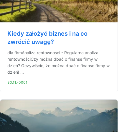
Kiedy założyć biznes i na co
zwrócić uwagę?
dla firmAnaliza rentowności - Regularna analiza
rentownościCzy można dbać o finanse firmy w
dzień? Oczywiście, że można dbać o finanse firmy w
dzień! ...
30.11.-0001