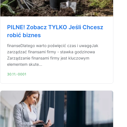
PILNE! Zobacz TYLKO Jeśli Chcesz
robić biznes
finanseDlatego warto poświęcić czas i uwagęJak
zarządzać finansami firmy - stawka godzinowa
Zarządzanie finansami firmy jest kluczowym
elementem skute...
30.11.-0001